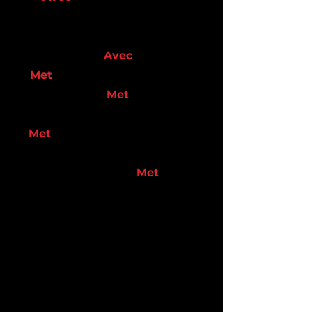
kracht van samenwerking.
Onze naam –
Avec
, Frans voor
‘
Met
’ – staat symbool voor hoe
we werken:
Met
elkaar, als
partners Ruben en Maarten,
Met
onze opdrachtgevers, die
we helpen vooruitgang te
boeken, én vooral
Met
onze
medewerkers, het kloppend
hart van onze organisatie.
Samen bouwen we aan slimme
en veilige
infrastructuuroplossingen,
waarin ieders expertise telt en
verbinding centraal staat.