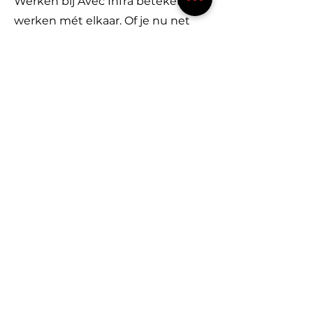
Werken bij Avec Infra betekent
werken mét elkaar. Of je nu net
begint of al jaren ervaring hebt: bij
ons krijg je de ruimte om te
groeien, mee te denken en écht
impact te maken. We geloven in
korte lijnen, vertrouwen en
verantwoordelijkheid. Je komt
terecht in een hecht team waar
jouw ideeën ertoe doen, en waar
we successen samen vieren.
Samen bouwen we aan veilige en
toekomstbestendige
infrastructuur – én aan een
werkomgeving waarin jij je thuis
voelt.