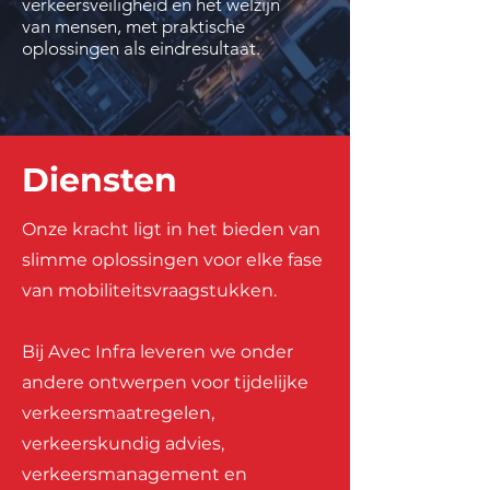
verkeersveiligheid en het welzijn
van mensen, met praktische
oplossingen als eind
resultaat.
Diensten
Onze kracht ligt in het bieden van
slimme oplossingen voor elke fase
van mobiliteitsvraagstukken.
Bij Avec Infra leveren we onder
andere ontwerpen voor tijdelijke
verkeersmaatregelen,
verkeerskundig advies,
verkeersmanagement en