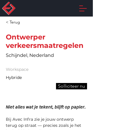
< Terug
Ontwerper
verkeersmaatregelen
Schijndel, Nederland
Workspace
Hybride
Solliciteer nu
𝘕𝘪𝘦𝘵 𝘢𝘭𝘭𝘦𝘴 𝘸𝘢𝘵 𝘫𝘦 𝘵𝘦𝘬𝘦𝘯𝘵, 𝘣𝘭𝘪𝘫𝘧𝘵 𝘰𝘱 𝘱𝘢𝘱𝘪𝘦𝘳. 
Bij Avec Infra zie je jouw ontwerp 
terug op straat — precies zoals je het 