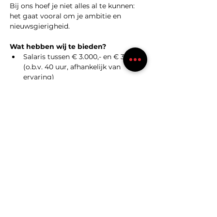
Bij ons hoef je niet alles al te kunnen: 
het gaat vooral om je ambitie en 
nieuwsgierigheid.
Wat hebben wij te bieden?
Salaris tussen € 3.000,- en € 3.750,- 
(o.b.v. 40 uur, afhankelijk van 
ervaring)
4-wekelijkse verloning 
Goede pensioenregeling
Leaseauto  
Telefoon en laptop van de zaak
8% vakantiegeld
35 vrije dagen per jaar (o.b.v. 40 
uur)
We nemen ons werk serieus, maar 
onszelf iets minder. Samenwerken, 
overleggen en af en toe lachen hoort 
er gewoon bij. Geen hiërarchiegedoe, 
wel korte lijnen en ruimte om jezelf te 